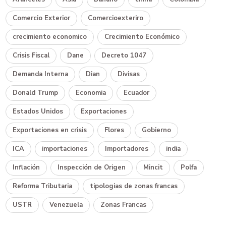
Comercio Exterior
Comercioexteriro
crecimiento economico
Crecimiento Económico
Crisis Fiscal
Dane
Decreto 1047
Demanda Interna
Dian
Divisas
Donald Trump
Economia
Ecuador
Estados Unidos
Exportaciones
Exportaciones en crisis
Flores
Gobierno
ICA
importaciones
Importadores
india
Inflación
Inspección de Origen
Mincit
Polfa
Reforma Tributaria
tipologias de zonas francas
USTR
Venezuela
Zonas Francas