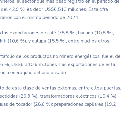
mineros, el sector que más peso registró en el periodo de
ón del 42,9 %, es decir US$6.513 millones. Esta cifra
ración con el mismo periodo de 2024.
o las exportaciones de café (78,8 %); banano (10,8 %);
hití (10,6 %), y gulupa (15,5 %), entre muchos otros.
tafolio de los productos no minero energéticos, fue el de
1,6 %, US$6.310,6 millones. Las exportaciones de esta
ón a enero-julio del año pasado.
to de esta clase de ventas externas, entre ellos: puertas,
ecticidas (26,3 %); transformadores eléctricos (10,4 %);
guas de tocador (28,6 %); preparaciones capilares (19,2