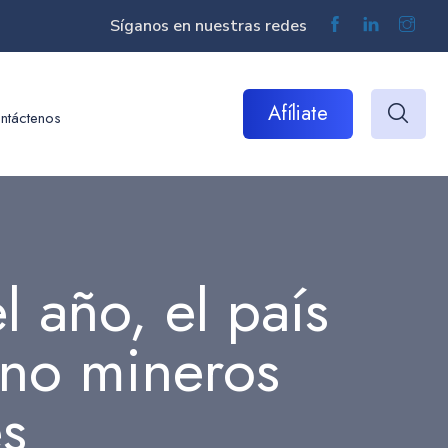
Síganos en nuestras redes
Afíliate
ntáctenos
l año, el país
 no mineros
s