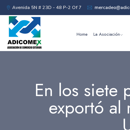
Avenida 5N # 23D - 48 P-2 Of 7
mercadeo@adic
Home
La Asociación
En los siete 
exportó al