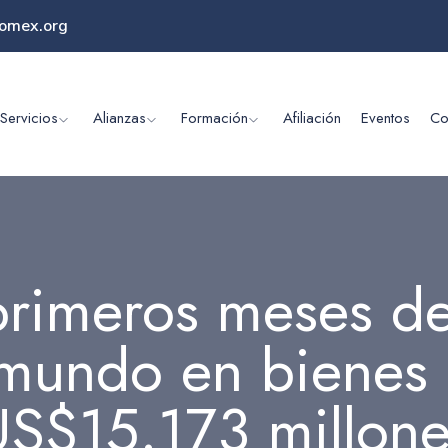
omex.org
Servicios
Alianzas
Formación
Afiliación
Eventos
Co
primeros meses de
 mundo en bienes
US$15.173 millone