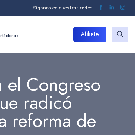
Síganos en nuestras redes
Afíliate
ntáctenos
n el Congreso
ue radicó
la reforma de