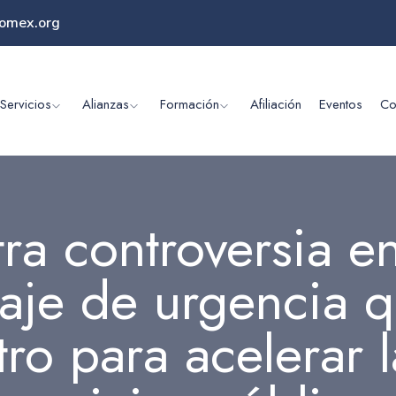
omex.org
Servicios
Alianzas
Formación
Afiliación
Eventos
Co
tra controversia e
aje de urgencia q
ro para acelerar 