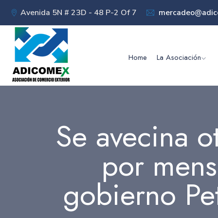
Avenida 5N # 23D - 48 P-2 Of 7
mercadeo@adic
Home
La Asociación
Se avecina o
por mens
gobierno Pet