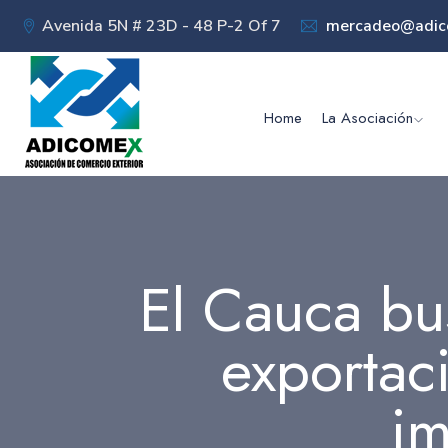
Avenida 5N # 23D - 48 P-2 Of 7
mercadeo@adic
Home
La Asociación
El Cauca bus
exportac
im