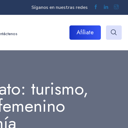
Síganos en nuestras redes
Afíliate
ntáctenos
ato: turismo,
 femenino
mía