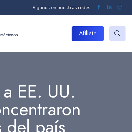
Síganos en nuestras redes
Afíliate
ntáctenos
 a EE. UU.
oncentraron
 del país