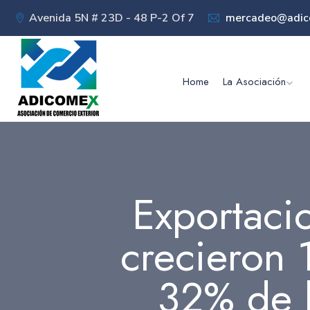
Avenida 5N # 23D - 48 P-2 Of 7
mercadeo@adic
Home
La Asociación
Exportaci
crecieron 
32% de l