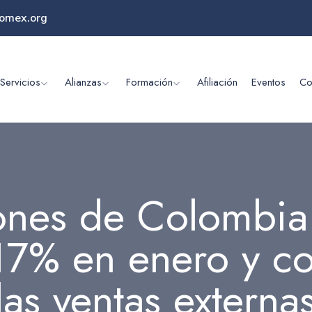
omex.org
Servicios
Alianzas
Formación
Afiliación
Eventos
Co
ones de Colombia
17% en enero y c
as ventas externas