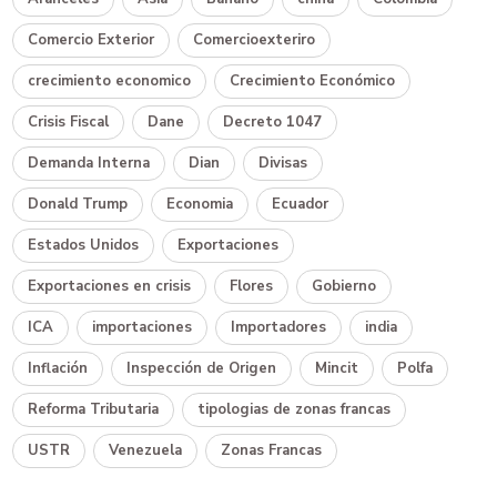
Comercio Exterior
Comercioexteriro
crecimiento economico
Crecimiento Económico
Crisis Fiscal
Dane
Decreto 1047
Demanda Interna
Dian
Divisas
Donald Trump
Economia
Ecuador
Estados Unidos
Exportaciones
Exportaciones en crisis
Flores
Gobierno
ICA
importaciones
Importadores
india
Inflación
Inspección de Origen
Mincit
Polfa
Reforma Tributaria
tipologias de zonas francas
USTR
Venezuela
Zonas Francas