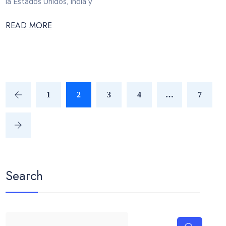
ia Estados Unidos, India y
READ MORE
1
2
3
4
…
7
Search