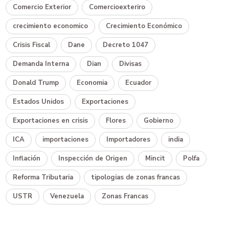
Comercio Exterior
Comercioexteriro
crecimiento economico
Crecimiento Económico
Crisis Fiscal
Dane
Decreto 1047
Demanda Interna
Dian
Divisas
Donald Trump
Economia
Ecuador
Estados Unidos
Exportaciones
Exportaciones en crisis
Flores
Gobierno
ICA
importaciones
Importadores
india
Inflación
Inspección de Origen
Mincit
Polfa
Reforma Tributaria
tipologias de zonas francas
USTR
Venezuela
Zonas Francas