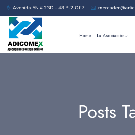
Avenida 5N # 23D - 48 P-2 Of 7
mercadeo@adic
Home
La Asociación
Posts T